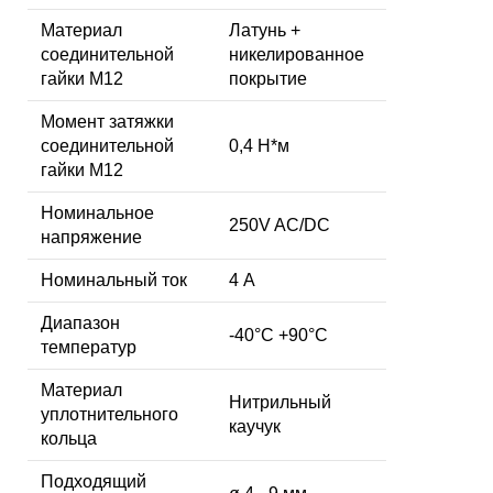
Материал
Латунь +
соединительной
никелированное
гайки M12
покрытие
Момент затяжки
соединительной
0,4 Н*м
гайки M12
Номинальное
250V AC/DC
напряжение
Номинальный ток
4 А
Диапазон
-40°C +90°C
температур
Материал
Нитрильный
уплотнительного
каучук
кольца
Подходящий