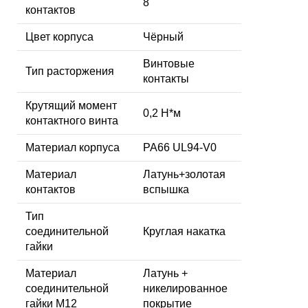
8
контактов
Цвет корпуса
Чёрный
Винтовые
Тип расторжения
контакты
Крутящий момент
0,2 Н*м
контактного винта
Материал корпуса
PA66 UL94-V0
Материал
Латунь+золотая
контактов
вспышка
Тип
соединительной
Круглая накатка
гайки
Материал
Латунь +
соединительной
никелированное
гайки M12
покрытие