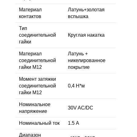
Материал
Латунь+золотая
контактов
вспышка
Тип
соединительной
Круглая накатка
гайки
Материал
Латунь +
соединительной
никелированное
гайки M12
покрытие
Момент затяжки
соединительной
0,4 Н*м
гайки M12
Номинальное
30V AC/DC
напряжение
Номинальный ток
1.5 А
Диапазон