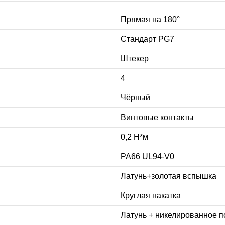
Прямая на 180°
Стандарт PG7
Штекер
4
Чёрный
Винтовые контакты
0,2 Н*м
PA66 UL94-V0
Латунь+золотая вспышка
Круглая накатка
Латунь + никелированное 