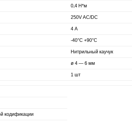
0,4 Н*м
250V AC/DC
4 А
-40°C +90°C
Нитрильный каучук
ø 4 — 6 мм
1 шт
ой кодификации