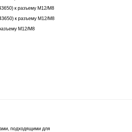
3650) к разъему M12/M8
3650) к разъему M12/M8
 разъему M12/M8
тами, подходящими для