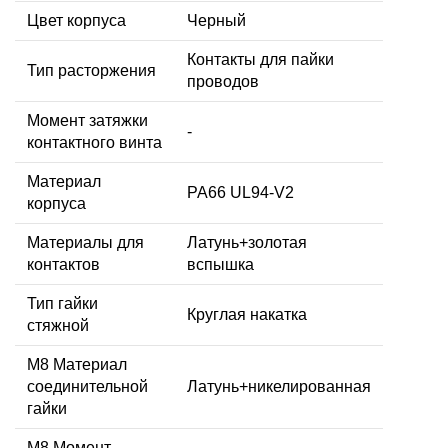
Цвет корпуса
Черный
Контакты для пайки
Тип расторжения
проводов
Момент затяжки
-
контактного винта
Материал
PA66 UL94-V2
корпуса
Материалы для
Латунь+золотая
контактов
вспышка
Тип гайки
Круглая накатка
стяжной
М8 Материал
соединительной
Латунь+никелированная
гайки
M8 Момент