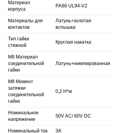
Материал
PA66 UL94-V2
корпуса
Материалы для
Латунь+золотая
контактов
вспышка
Тип гайки
Круглая накатка
стяжной
М8 Материал
соединительной
Латунь+никелированная
гайки
M8 Момент
затяжки
0,2 Н*м
соединительной
гайки
Номинальное
50V AC/ 60V DC
напряжение
Номинальный ток
3А