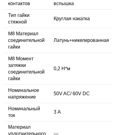
контактов
вспышка
Тип гайки
Круглая накатка
стяжной
М8 Материал
соединительной
Латунь+никелированная
гайки
M8 Момент
затяжки
0,2 Н*м
соединительной
гайки
Номинальное
50V AC/ 60V DC
напряжение
Номинальный
3 А
ток
Материал
уплотнительного
—