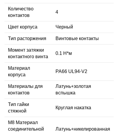
Количество
4
контактов
Цвет корпуса
Черный
Тип расторжения
Винтовые контакты
Момент затяжки
0.1 Н*м
контактного винта
Материал
PA66 UL94-V2
корпуса
Материалы для
Латунь+золотая
контактов
вспышка
Тип гайки
Круглая накатка
стяжной
М8 Материал
соединительной
Латунь+никелированная