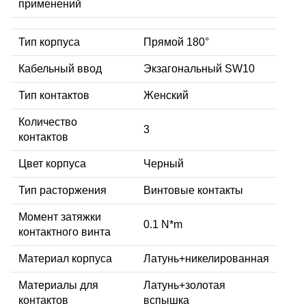
применений
Тип корпуса
Прямой 180°
Кабельный ввод
Экзагональный SW10
Тип контактов
Женский
Количество
3
контактов
Цвет корпуса
Черный
Тип расторжения
Винтовые контакты
Момент затяжки
0.1 N*m
контактного винта
Материал корпуса
Латунь+никелированная
Материалы для
Латунь+золотая
контактов
вспышка