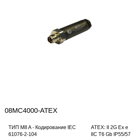
08MC4000-ATEX
ТИП M8 A - Кодирование IEC
ATEX: II 2G Ex e
61076-2-104
IIC T6 Gb IP55/57