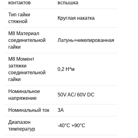
контактов
вспышка
Тип гайки
Круглая накатка
стяжной
М8 Материал
соединительной
Латунь+никелированная
гайки
M8 Момент
затяжки
0,2 Н*м
соединительной
гайки
Номинальное
50V AC/ 60V DC
напряжение
Номинальный ток
3А
Диапазон
-40°C +90°C
температур