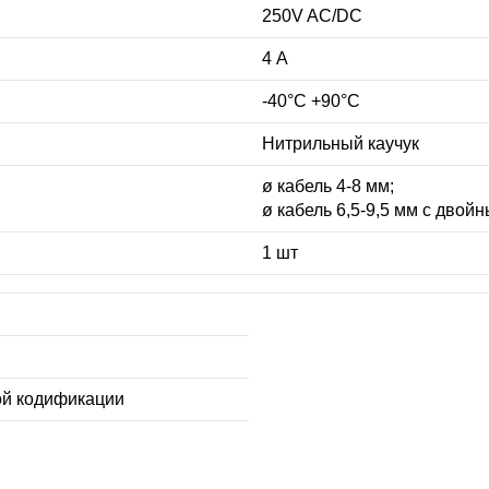
250V AC/DC
4 А
-40°C +90°C
Нитрильный каучук
ø кабель 4-8 мм;
ø кабель 6,5-9,5 мм с двой
1 шт
ой кодификации