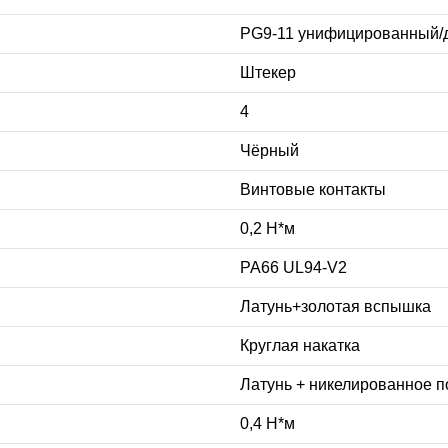
PG9-11 унифицированный/
Штекер
4
Чёрный
Винтовые контакты
0,2 Н*м
PA66 UL94-V2
Латунь+золотая вспышка
Круглая накатка
Латунь + никелированное 
0,4 Н*м