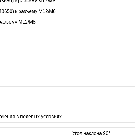
3650) к разъему M12/M8
3650) к разъему M12/M8
 разъему M12/M8
ючения в полевых условиях
Угол наклона 90°