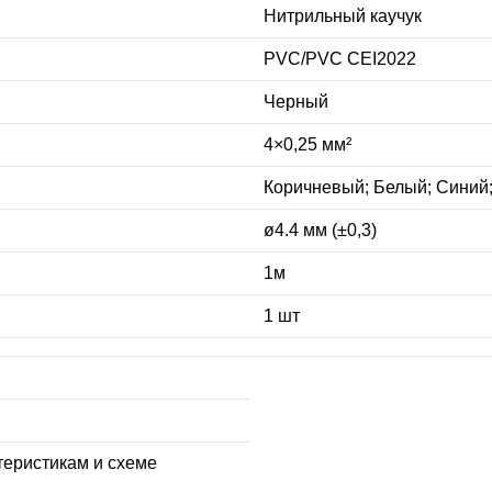
Нитрильный каучук
PVC/PVC CEI2022
Черный
4×0,25 мм²
Коричневый; Белый; Синий
ø4.4 мм (±0,3)
1м
1 шт
теристикам и схеме