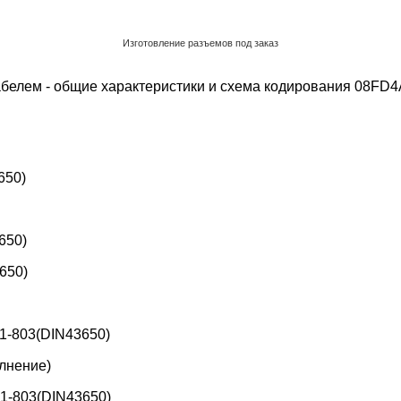
Изготовление разъемов под заказ
Обратный звонок
белем - общие характеристики и схема кодирования
08FD4
650)
650)
650)
1-803(DIN43650)
лнение)
1-803(DIN43650)