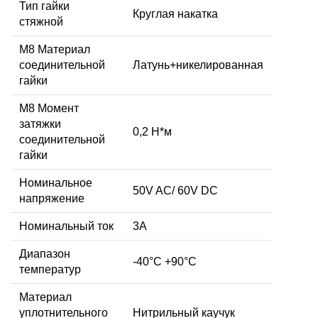
Тип гайки
Круглая накатка
стяжной
М8 Материал
соединительной
Латунь+никелированная
гайки
M8 Момент
затяжки
0,2 Н*м
соединительной
гайки
Номинальное
50V AC/ 60V DC
напряжение
Номинальный ток
3А
Диапазон
-40°C +90°C
температур
Материал
уплотнительного
Нитрильный каучук