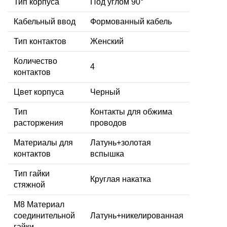
Тип корпуса
Под углом 90°
Кабельный ввод
Формованный кабель
Тип контактов
Женский
Количество
4
контактов
Цвет корпуса
Черный
Тип
Контакты для обжима
расторжения
проводов
Материалы для
Латунь+золотая
контактов
вспышка
Тип гайки
Круглая накатка
стяжной
М8 Материал
соединительной
Латунь+никелированная
гайки