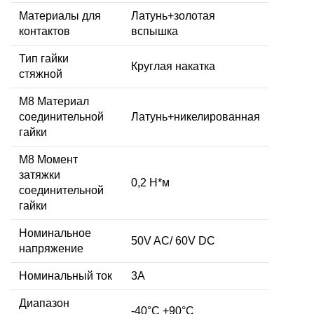
Материалы для
Латунь+золотая
контактов
вспышка
Тип гайки
Круглая накатка
стяжной
М8 Материал
соединительной
Латунь+никелированная
гайки
M8 Момент
затяжки
0,2 Н*м
соединительной
гайки
Номинальное
50V AC/ 60V DC
напряжение
Номинальный ток
3А
Диапазон
-40°C +90°C