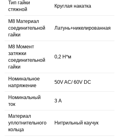
Тип гайки
Круглая накатка
стяжной
М8 Материал
соединительной
Латунь+никелированная
гайки
M8 Момент
затяжки
0,2 Н*м
соединительной
гайки
Номинальное
50V AC/ 60V DC
напряжение
Номинальный
3 А
ток
Материал
уплотнительного
Нитрильный каучук
кольца