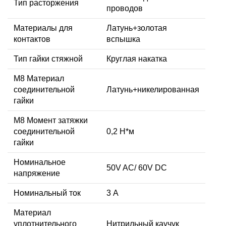
Тип расторжения
проводов
Материалы для
Латунь+золотая
контактов
вспышка
Тип гайки стяжной
Круглая накатка
М8 Материал
соединительной
Латунь+никелированная
гайки
M8 Момент затяжки
соединительной
0,2 Н*м
гайки
Номинальное
50V AC/ 60V DC
напряжение
Номинальный ток
3 А
Материал
уплотнительного
Нитрильный каучук