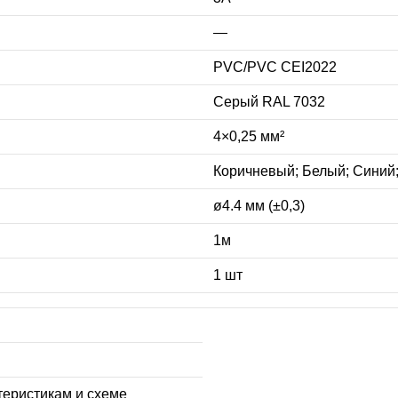
—
PVC/PVC CEI2022
Серый RAL 7032
4×0,25 мм²
Коричневый; Белый; Синий
ø4.4 мм (±0,3)
1м
1 шт
теристикам и схеме