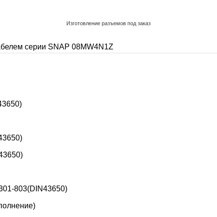
Изготовление разъемов под заказ
Обратный звонок
абелем серии SNAP
08MW4N1Z
43650)
43650)
43650)
301-803(DIN43650)
полнение)