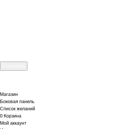
Введите имя
Введите телефон:
Введите email:
Отправить
Нажимая на кнопку, вы соглашаетесь
с Политикой
конфиденциальности
Магазин
Боковая панель
Список желаний
0
Корзина
Мой аккаунт