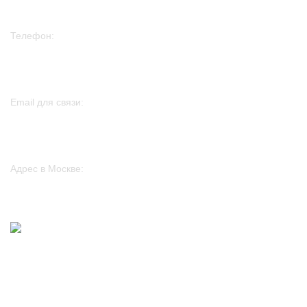
Телефон:
+7 982 261 75 01
Email для связи:
sales@htp-peters.ru
Адрес в Москве:
117246, г. Москва, проезд Научный, д. 19, этаж 2, ком. 6д, оф. 188
2024
www.htp-peters.ru
.
Обратная связь
Оставьте свои контактные данные, мы свяжемся с Вами!