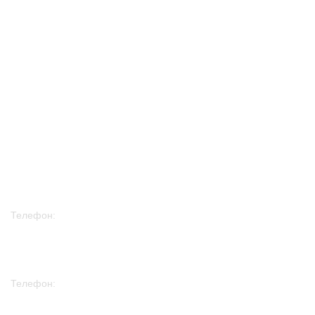
Информация
О нас
Контакты
Доставка
Новости
Телефон:
+7 978 758 70 88
Телефон:
+7 915 297 30 08