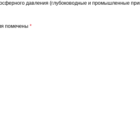
тмосферного давления (глубоководные и промышленные пр
ля помечены
*