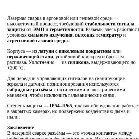
Лазерная сварка в аргоновой или гелиевой среде —
высокоточный процесс, требующий
стабильности сигнала
,
защиты от ЭМП
и
герметичности
. Разъёмы здесь работают 
условиях
сильного излучения
,
высоких температур
и
агрессивной газовой среды
.
Корпуса — из
латуни с никелевым покрытием
или
нержавеющей стали
, устойчивой к искрам и брызгам
расплава. Уплотнения — из
силикона
, выдерживающего до
+200 °C.
Для передачи управляющих сигналов на сканирующие
зеркала и датчики позиционирования используются
гибридные разъёмы
с оптическими и электрическими
каналами, чтобы исключить гальванические связи.
Степень защиты —
IP54–IP65
, так как оборудование работае
в закрытых камерах, но подвержено воздействию дыма и
пыли.
Заключение
В лазерной сварке разъёмы — это «точка контакта» между
цифровой моделью и физическим швом. Их экранирование и