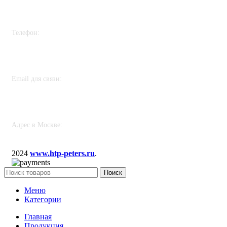
+7 915 297 30 08
Телефон:
+7 982 261 75 01
Email для связи:
sales@htp-peters.ru
Адрес в Москве:
117246, г. Москва, проезд Научный, д. 19, этаж 2, ком. 6д, оф. 188
2024
www.htp-peters.ru
.
Поиск
Меню
Категории
Главная
Продукция