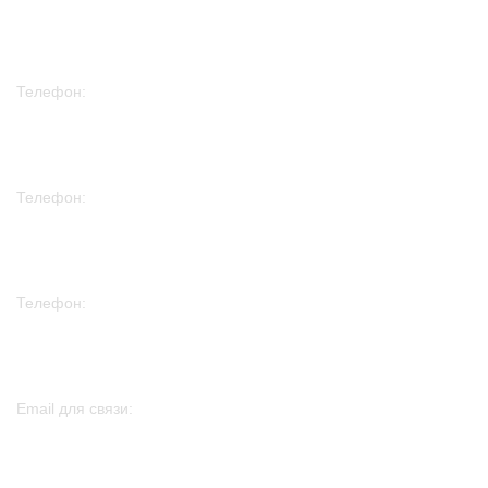
Новости
Телефон:
+7 978 758 70 88
Телефон:
+7 915 297 30 08
Телефон:
+7 982 261 75 01
Email для связи:
sales@htp-peters.ru