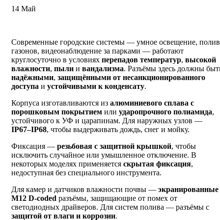
14
Май
Современные городские системы — умное освещение, полив
газонов, видеонаблюдение за парками — работают
круглосуточно в условиях
перепадов температур
,
высокой
влажности
,
пыли
и
вандализма
. Разъёмы здесь должны быт
надёжными
,
защищёнными от несанкционированного
доступа
и
устойчивыми к конденсату
.
Корпуса изготавливаются из
алюминиевого сплава с
порошковым покрытием
или
ударопрочного полиамида
,
устойчивого к УФ и царапинам. Для наружных узлов —
IP67–IP68
, чтобы выдерживать дождь, снег и мойку.
Фиксация —
резьбовая с защитной крышкой
, чтобы
исключить случайное или умышленное отключение. В
некоторых моделях применяется
скрытая фиксация
,
недоступная без специального инструмента.
Для камер и датчиков влажности почвы —
экранированные
M12 D-coded
разъёмы, защищающие от помех от
светодиодных драйверов. Для систем полива — разъёмы с
защитой от влаги и коррозии
.