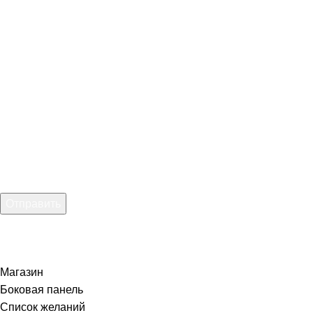
Обратная связь
Оставьте свои контактные данные, мы свяжемся с Вами!
Введите имя
Введите телефон:
Введите email:
Отправить
Нажимая на кнопку, вы соглашаетесь
с Политикой
конфиденциальности
Магазин
Боковая панель
Список желаний