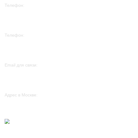
Телефон:
+7 915 297 30 08
Телефон:
+7 982 261 75 01
Email для связи:
sales@htp-peters.ru
Адрес в Москве:
117246, г. Москва, проезд Научный, д. 19, этаж 2, ком. 6д, оф. 188
2024
www.htp-peters.ru
.