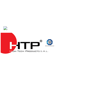
117246, г. Москва, проезд Научный, д. 19, этаж 2, ком.
6д, оф. 188
2024
www.htp-peters.ru
.
Обратная связь
Оставьте свои контактные данные, мы свяжемся с Вами!
Введите имя
Введите телефон: