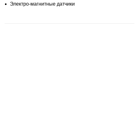
Электро-магнитные датчики
Информация
О нас
Контакты
Доставка
Новости
Телефон:
+7 978 758 70 88